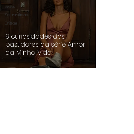
Séries
Entretenimento
Críticas
9 curiosidades dos
bastidores da série Amor
da Minha Vida
©2019 por pippoca.