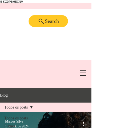
G-KZDPBHECNM
Search
Blog
Todos os posts
Todos os posts
Marcos Silva
Filmes
1 de out. de 2024