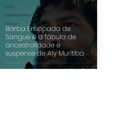
Séries
Entretenimento
Críticas
Barba Ensopada de
Sangue é a fábula de
ancestralidade e
suspense de Aly Muritiba
©2019 por pippoca.